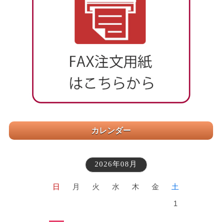
カレンダー
2026年08月
日
月
火
水
木
金
土
1