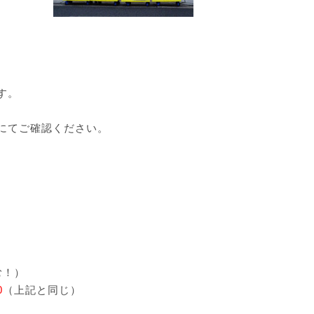
す。
にてご確認ください。
む！）
0
（上記と同じ）