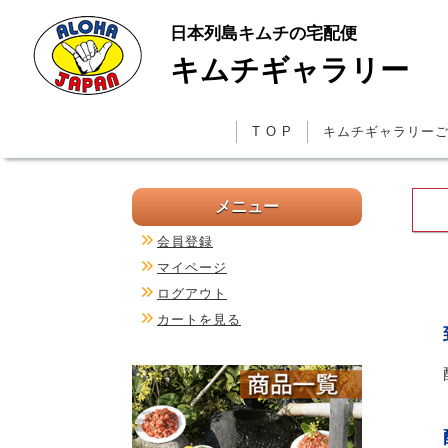
日本列島キムチの宅配便
キムチギャラリー
T O P
キムチギャラリー
メニュー
会員登録
マイページ
ログアウト
カートを見る