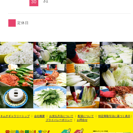
31
30
定休日
キムチギャラリートップ
｜
会社概要
｜
お支払方法について
｜
配達について
｜
特定商取引法に基づく表示
｜
プライバシーポリシー
｜
お問合せ