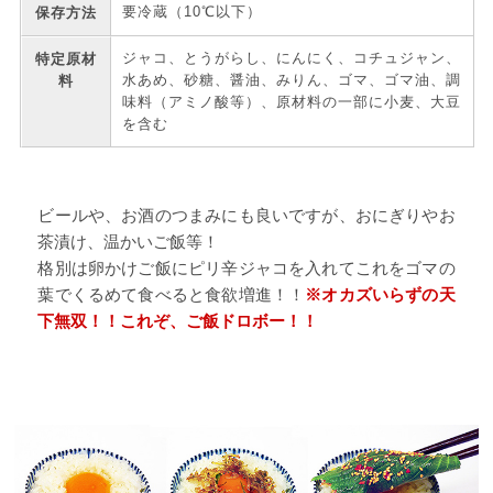
要冷蔵（10℃以下）
保存方法
ジャコ、とうがらし、にんにく、コチュジャン、
特定原材
水あめ、砂糖、醤油、みりん、ゴマ、ゴマ油、調
料
味料（アミノ酸等）、原材料の一部に小麦、大豆
を含む
ビールや、お酒のつまみにも良いですが、おにぎりやお
茶漬け、温かいご飯等！
格別は卵かけご飯にピリ辛ジャコを入れてこれをゴマの
葉でくるめて食べると食欲増進！！
※オカズいらずの天
下無双！！これぞ、ご飯ドロボー！！