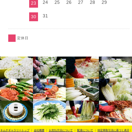
24
25
26
27
28
29
23
31
30
定休日
キムチギャラリートップ
｜
会社概要
｜
お支払方法について
｜
配達について
｜
特定商取引法に基づく表示
｜